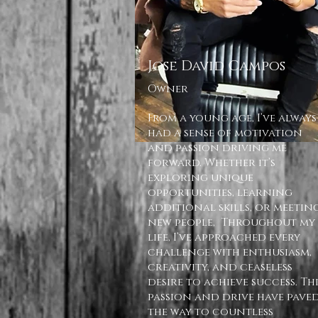
Jose David Campos
Owner
From a young age, I’ve always
had a sense of motivation
and passion driving me
forward. Whether it’s
exploring unique
opportunities, learning
additional skills, or meetin
new people, Throughout my
life, I’ve approached every
challenge with enthusiasm,
creativity, and ceaseless
desire to achieve success. Thi
passion and drive have pave
the way to countless