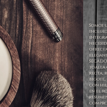
Somos 
inclui
integra
necesid
ofrece
elegant
SECADO,
toalla 
recta, 
bigote,
con hil
en el r
resumen
compro