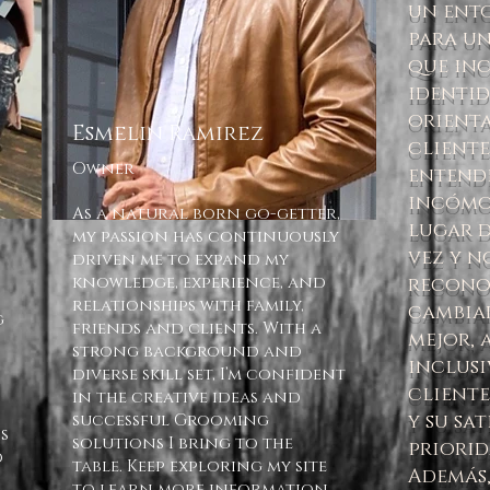
un ent
para un
que inc
identid
orient
Esmelin Ramirez
cliente
Owner
entende
incómo
As a natural born go-getter,
lugar d
my passion has continuously
vez y n
driven me to expand my
knowledge, experience, and
recono
relationships with family,
cambiar
g
friends and clients. With a
mejor,
strong background and
inclusi
diverse skill set, I’m confident
cliente
in the creative ideas and
successful Grooming
y su sa
s
solutions I bring to the
priori
d
table. Keep exploring my site
Además
to learn more information