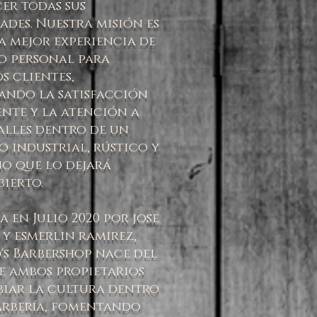
cer todas sus
ades. Nuestra misión es
a mejor experiencia de
o personal para
s clientes,
ando la satisfacción
ente y la atención a
alles dentro de un
 industrial, rústico y
o que lo dejará
ierto.
 en Julio 2020 por jose
y esmerlin ramirez,
Jd's Barbershop nace del
e ambos propietarios
iar la cultura dentro
arbería, fomentando