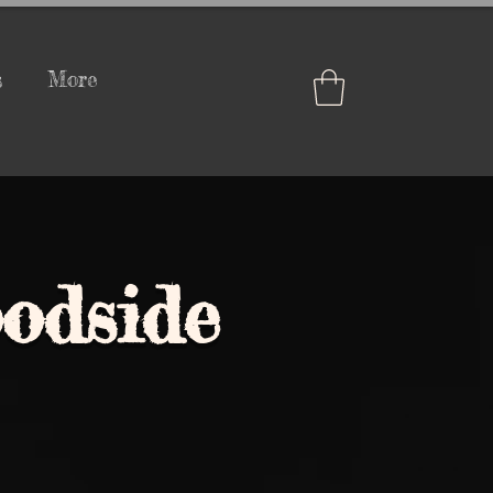
s
More
odside