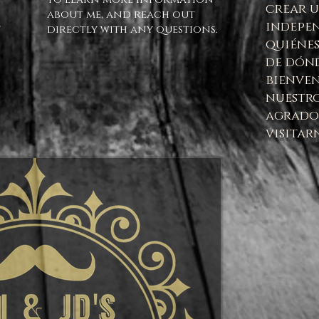
crear 
about me, and reach out
l
indepe
directly with any questions.
quiénes
de dónd
bienven
nuestro
agrado 
visitar