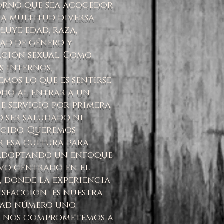
orno que sea acogedor
a multitud diversa
luye edad, raza,
ad de género y
ación sexual. Como
s internos,
mos lo que es sentirse
do al entrar a un
e servicio por primera
o ser saludado ni
cido. Queremos
 esa cultura para
 adoptando un enfoque
vo centrado en el
, donde la experiencia
tisfaccion es nuestra
dad número uno.
, nos comprometemos a