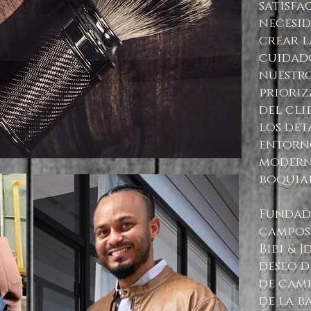
satisfa
necesid
crear l
cuidad
nuestro
prioriz
del cli
los det
entorno
modern
boquiab
Fundada
campos 
Bibi & 
deseo d
de camb
de la b